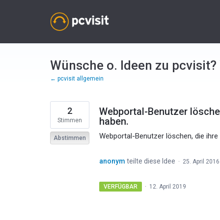
Zum
Inhalt
springen
Wünsche o. Ideen zu pcvisit?
← pcvisit allgemein
2
Webportal-Benutzer löschen
haben.
Stimmen
Webportal-Benutzer löschen, die ihre 
Abstimmen
anonym
teilte diese Idee
·
25. April 2016
VERFÜGBAR
·
12. April 2019