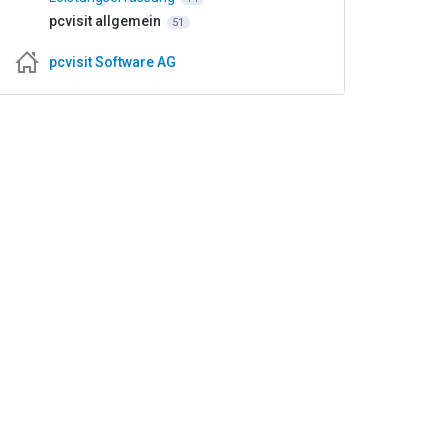
pcvisit allgemein
51
pcvisit Software AG