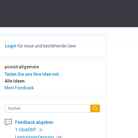
Login
für neue und bestehende User
pcvisit allgemein
Kategorien
Teilen Sie uns Ihre Idee mit…
Alle Ideen
Mein Feedback
Suchen
Feedback abgeben
1-ClickRDP
1
Leistungserfassung
14