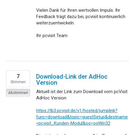
Vielen Dank für Ihren wertvollen Impuls. Ihr
Feedback trägt dazu bei, pcvisit kontinuierlich
weiterzuentwickeln.
Ihr pcvisit Team
7
Download-Link der AdHoc
Version
Stimmen
Aktuell ist der Link zum Download vom pcVisit
Abstimmen
AdHoc Version
https://lb3.pcvisit.de/v1/hosted/jumplink?
func=download&topic=guestSetup&destname
=pcvisit_Kunden-Modul&os=osWin32