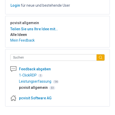
Login
für neue und bestehende User
pcvisit allgemein
Kategorien
Teilen Sie uns Ihre Idee mit…
Alle Ideen
Mein Feedback
Suchen
Feedback abgeben
1-ClickRDP
1
Leistungserfassung
14
pcvisit allgemein
51
pcvisit Software AG