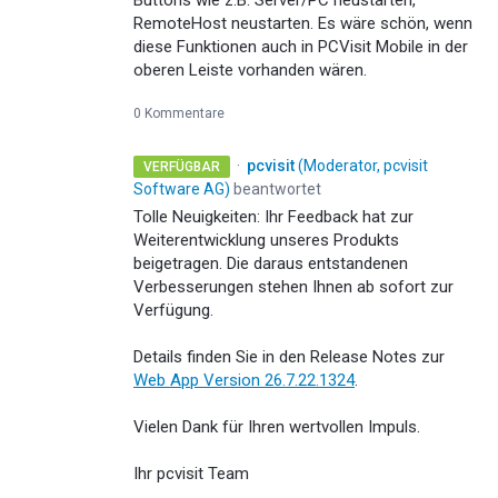
Buttons wie z.B. Server/PC neustarten,
RemoteHost neustarten. Es wäre schön, wenn
diese Funktionen auch in PCVisit Mobile in der
oberen Leiste vorhanden wären.
0 Kommentare
·
pcvisit
(
Moderator, pcvisit
VERFÜGBAR
Software AG
)
beantwortet
Tolle Neuigkeiten: Ihr Feedback hat zur
Weiterentwicklung unseres Produkts
beigetragen. Die daraus entstandenen
Verbesserungen stehen Ihnen ab sofort zur
Verfügung.
Details finden Sie in den Release Notes zur
Web App Version 26.7.22.1324
.
Vielen Dank für Ihren wertvollen Impuls.
Ihr pcvisit Team