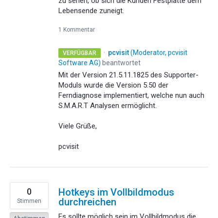
zu sehen, ob sich die Kunden Festplatte dem
Lebensende zuneigt.
1 Kommentar
·
pcvisit
(
Moderator, pcvisit
VERFÜGBAR
Software AG
)
beantwortet
Mit der Version 21.5.11.1825 des Supporter-
Moduls wurde die Version 5.50 der
Ferndiagnose implementiert, welche nun auch
S.M.A.R.T Analysen ermöglicht.
Viele Grüße,
pcvisit
0
Hotkeys im Vollbildmodus
durchreichen
Stimmen
Es sollte möglich sein im Vollbildmodus die