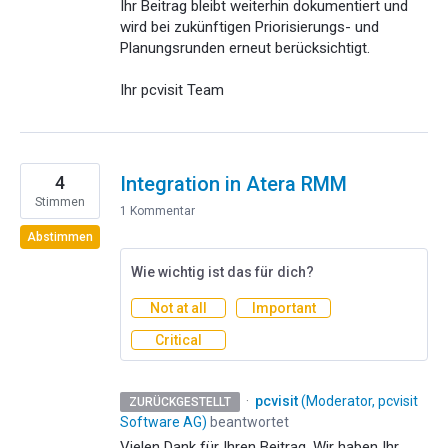
Ihr Beitrag bleibt weiterhin dokumentiert und
wird bei zukünftigen Priorisierungs- und
Planungsrunden erneut berücksichtigt.
Ihr pcvisit Team
4
Integration in Atera RMM
Stimmen
1 Kommentar
Abstimmen
Wie wichtig ist das für dich?
Not at all
Important
Critical
·
pcvisit
(
Moderator, pcvisit
ZURÜCKGESTELLT
Software AG
)
beantwortet
Vielen Dank für Ihren Beitrag. Wir haben Ihr