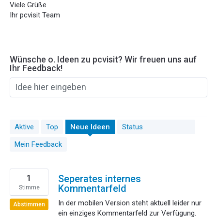
Viele Grüße
Ihr pcvisit Team
Wünsche o. Ideen zu pcvisit? Wir freuen uns auf
Ihr Feedback!
Idee hier eingeben
51
Aktive
Top
Neue
Ideen
Status
gefundene
Ergebnisse
Mein Feedback
1
Seperates internes
Kommentarfeld
Stimme
In der mobilen Version steht aktuell leider nur
Abstimmen
ein einziges Kommentarfeld zur Verfügung.