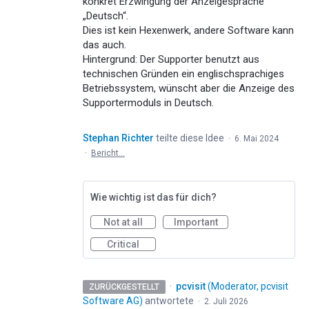
konkret Erzwingung der Anzeigesprache
„Deutsch“.
Dies ist kein Hexenwerk, andere Software kann
das auch.
Hintergrund: Der Supporter benutzt aus
technischen Gründen ein englischsprachiges
Betriebssystem, wünscht aber die Anzeige des
Supportermoduls in Deutsch.
Stephan Richter
teilte diese Idee
·
6. Mai 2024
·
Bericht…
Wie wichtig ist das für dich?
Not at all
Important
Critical
·
pcvisit
(
Moderator, pcvisit
ZURÜCKGESTELLT
Software AG
)
antwortete
·
2. Juli 2026