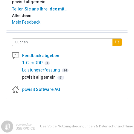
pcvisit allgemein
Kategorien
Teilen Sie uns Ihre Idee mit…
Alle Ideen
Mein Feedback
Suchen
Feedback abgeben
1-ClickRDP
1
Leistungserfassung
14
pcvisit allgemein
51
pcvisit Software AG
UserVoice Nutzungsbedingungen & Datenschutzrichtlinie