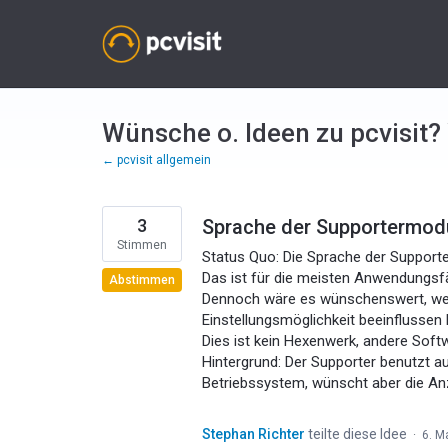
Zum
Inhalt
springen
Wünsche o. Ideen zu pcvisit?
← pcvisit allgemein
3
Sprache der Supportermodu
Stimmen
Status Quo: Die Sprache der Support
Das ist für die meisten Anwendungsfäl
Abstimmen
Dennoch wäre es wünschenswert, we
Einstellungsmöglichkeit beeinflussen
Dies ist kein Hexenwerk, andere Soft
Hintergrund: Der Supporter benutzt a
Betriebssystem, wünscht aber die An
Stephan Richter
teilte diese Idee
·
6. M