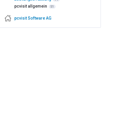
pcvisit allgemein
51
pcvisit Software AG