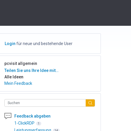
Login
für neue und bestehende User
pcvisit allgemein
Kategorien
Teilen Sie uns Ihre Idee mit…
Alle Ideen
Mein Feedback
Suchen
Feedback abgeben
1-ClickRDP
1
Leistungserfassung
14