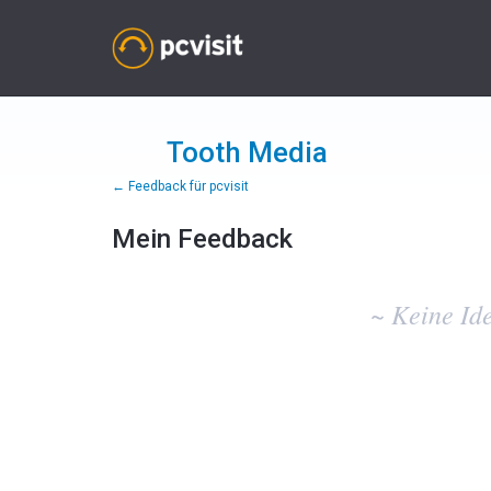
Tooth Media
← Feedback für pcvisit
Mein Feedback
Keine
vorhandenen
~ Keine Id
Ideenergebnisse