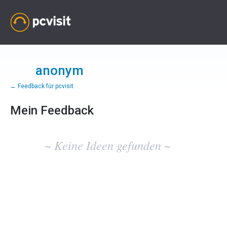
anonym
← Feedback für pcvisit
Mein Feedback
Keine
vorhandenen
~ Keine Ideen gefunden ~
Ideenergebnisse