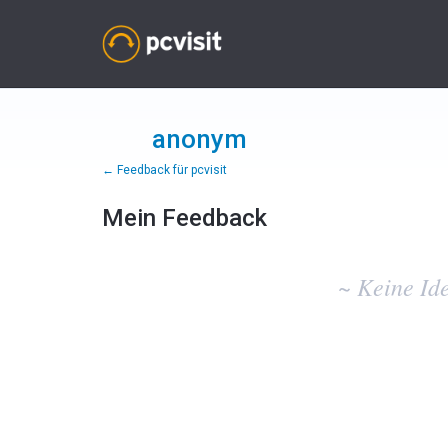
anonym
← Feedback für pcvisit
Mein Feedback
Keine
vorhandenen
~ Keine Id
Ideenergebnisse