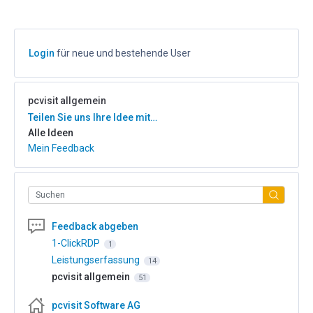
Login
für neue und bestehende User
pcvisit allgemein
Kategorien
Teilen Sie uns Ihre Idee mit…
Alle Ideen
Mein Feedback
Suchen
Feedback abgeben
1-ClickRDP
1
Leistungserfassung
14
pcvisit allgemein
51
pcvisit Software AG