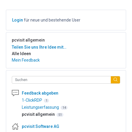
Login
für neue und bestehende User
pcvisit allgemein
Kategorien
Teilen Sie uns Ihre Idee mit…
Alle Ideen
Mein Feedback
Suchen
Feedback abgeben
1-ClickRDP
1
Leistungserfassung
14
pcvisit allgemein
51
pcvisit Software AG