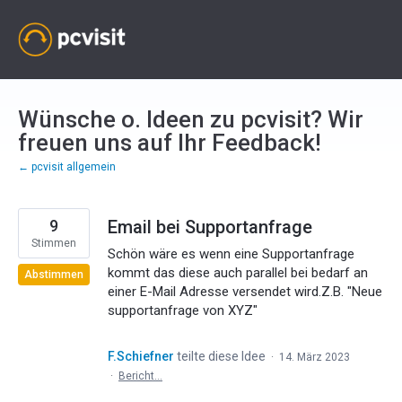
Zum
Inhalt
springen
Wünsche o. Ideen zu pcvisit? Wir
freuen uns auf Ihr Feedback!
← pcvisit allgemein
9
Email bei Supportanfrage
Stimmen
Schön wäre es wenn eine Supportanfrage
kommt das diese auch parallel bei bedarf an
Abstimmen
einer E-Mail Adresse versendet wird.Z.B. "Neue
supportanfrage von XYZ"
F.Schiefner
teilte diese Idee
·
14. März 2023
·
Bericht…