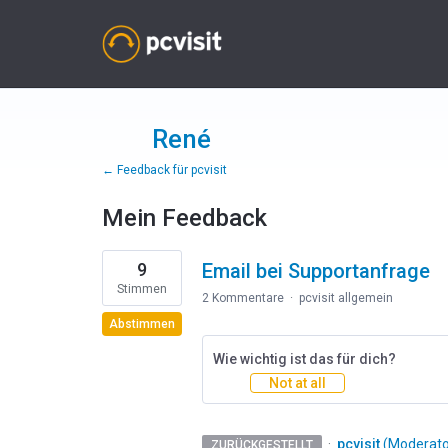
René
← Feedback für pcvisit
Mein Feedback
1
9
Email bei Supportanfrage
Ergebnis
gefunden
Stimmen
2 Kommentare
·
pcvisit allgemein
Abstimmen
Wie wichtig ist das für dich?
Not at all
·
pcvisit
(
Moderator
ZURÜCKGESTELLT