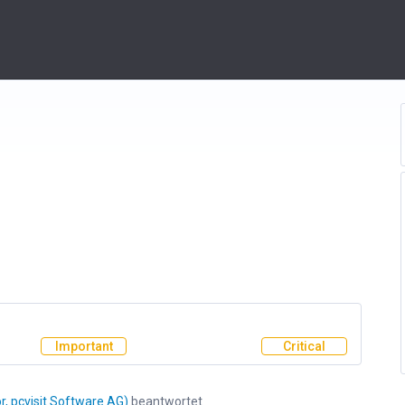
Important
Critical
, pcvisit Software AG
)
beantwortet