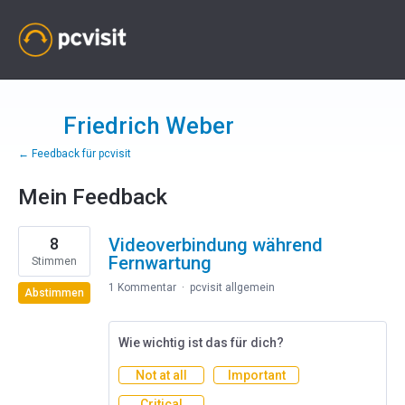
Friedrich Weber
← Feedback für pcvisit
Mein Feedback
2
8
Videoverbindung während
gefundene
Ergebnisse
Fernwartung
Stimmen
1 Kommentar
·
pcvisit allgemein
Abstimmen
Wie wichtig ist das für dich?
Not at all
Important
Critical