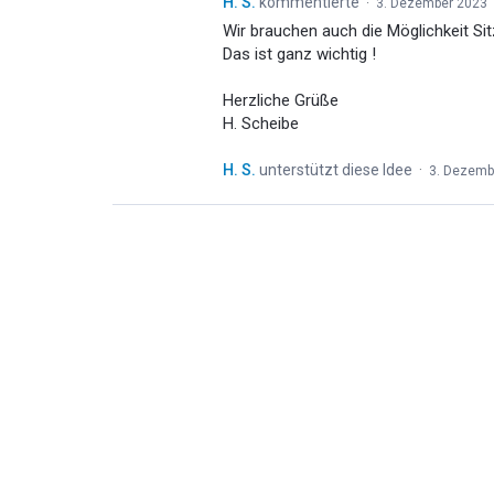
H. S.
kommentierte
·
3. Dezember 2023
Wir brauchen auch die Möglichkeit S
Das ist ganz wichtig !
Herzliche Grüße
H. Scheibe
H. S.
unterstützt diese Idee
·
3. Dezemb