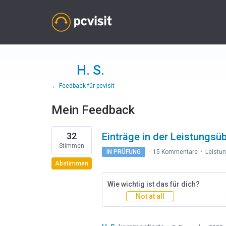
H. S.
← Feedback für pcvisit
Mein Feedback
1
32
Einträge in der Leistungsü
Ergebnis
gefunden
Stimmen
IN PRÜFUNG
·
15 Kommentare
·
Leistu
Abstimmen
Wie wichtig ist das für dich?
Not at all