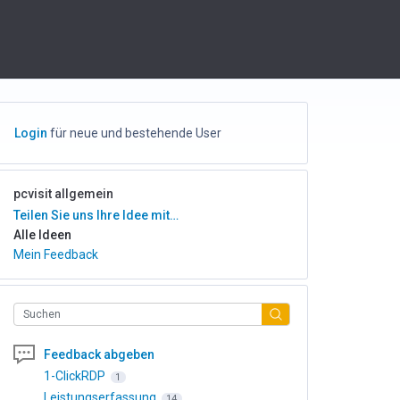
Login
für neue und bestehende User
pcvisit allgemein
Kategorien
Teilen Sie uns Ihre Idee mit…
Alle Ideen
Mein Feedback
Suchen
Feedback abgeben
1-ClickRDP
1
Leistungserfassung
14