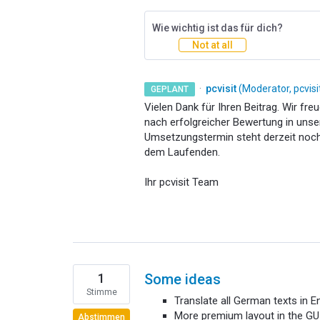
Wie wichtig ist das für dich?
Not at all
·
pcvisit
(
Moderator, pcvis
GEPLANT
Vielen Dank für Ihren Beitrag. Wir fre
nach erfolgreicher Bewertung in uns
Umsetzungstermin steht derzeit noch 
dem Laufenden.
Ihr pcvisit Team
1
Some ideas
Stimme
Translate all German texts in E
More premium layout in the GUI
Abstimmen