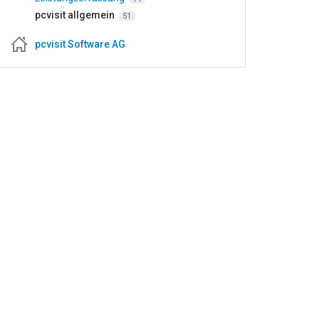
pcvisit allgemein
51
pcvisit Software AG