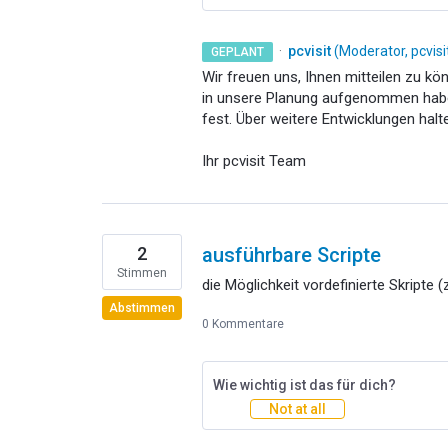
·
pcvisit
(
Moderator, pcvis
GEPLANT
Wir freuen uns, Ihnen mitteilen zu k
in unsere Planung aufgenommen haben
fest. Über weitere Entwicklungen hal
Ihr pcvisit Team
2
ausführbare Scripte
Stimmen
die Möglichkeit vordefinierte Skripte
Abstimmen
0 Kommentare
Wie wichtig ist das für dich?
Not at all