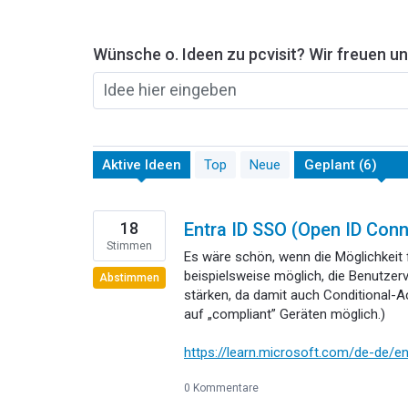
Wünsche o. Ideen zu pcvisit? Wir freuen un
Idee hier eingeben
6
Aktive
Ideen
Top
Neue
gefundene
Ergebnisse
18
Entra ID SSO (Open ID Con
Stimmen
Es wäre schön, wenn die Möglichkeit 
beispielsweise möglich, die Benutzerv
Abstimmen
stärken, da damit auch Conditional-A
auf „compliant” Geräten möglich.)
https://learn.microsoft.com/de-de/en
0 Kommentare