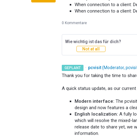
When connection to a client: De
When connection to a client: D
0 Kommentare
Wie wichtig ist das für dich?
Not at all
·
pcvisit
(
Moderator, pcvis
GEPLANT
Thank you for taking the time to shar
A quick status update, as our curren
Modern interface:
The pcvisi
design and now features a clea
English localization:
A fully l
which will resolve the mixed-l
release date to share yet, we 
information.