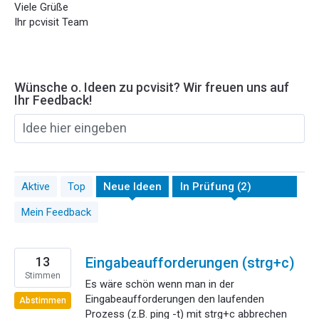
Viele Grüße
Ihr pcvisit Team
Wünsche o. Ideen zu pcvisit? Wir freuen uns auf
Ihr Feedback!
Idee hier eingeben
2
Aktive
Top
Neue
Ideen
gefundene
Ergebnisse
Mein Feedback
13
Eingabeaufforderungen (strg+c)
Stimmen
Es wäre schön wenn man in der
Eingabeaufforderungen den laufenden
Abstimmen
Prozess (z.B. ping -t) mit strg+c abbrechen