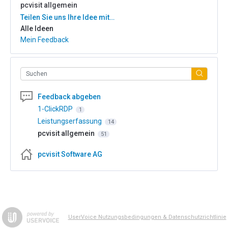
pcvisit allgemein
Kategorien
Teilen Sie uns Ihre Idee mit…
Alle Ideen
Mein Feedback
Suchen
Feedback abgeben
1-ClickRDP
1
Leistungserfassung
14
pcvisit allgemein
51
pcvisit Software AG
UserVoice Nutzungsbedingungen & Datenschutzrichtlinie