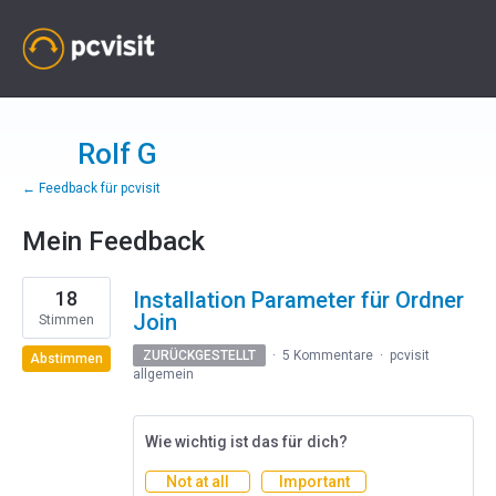
Rolf G
← Feedback für pcvisit
Mein Feedback
1
18
Installation Parameter für Ordner
Ergebnis
gefunden
Join
Stimmen
ZURÜCKGESTELLT
·
5 Kommentare
·
pcvisit
Abstimmen
allgemein
Wie wichtig ist das für dich?
Not at all
Important