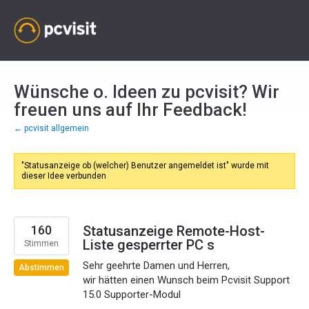
Zum
Inhalt
springen
Wünsche o. Ideen zu pcvisit? Wir
freuen uns auf Ihr Feedback!
← pcvisit allgemein
"Statusanzeige ob (welcher) Benutzer angemeldet ist" wurde mit
dieser Idee verbunden
160
Statusanzeige Remote-Host-
Liste gesperrter PC s
Stimmen
Sehr geehrte Damen und Herren,
Abstimmen
wir hätten einen Wunsch beim Pcvisit Support
15.0 Supporter-Modul