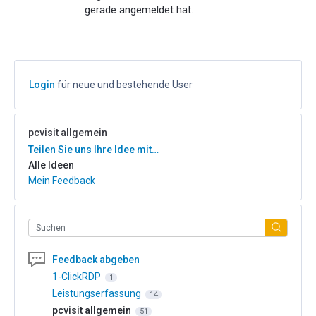
gerade angemeldet hat.
Login
für neue und bestehende User
pcvisit allgemein
Kategorien
Teilen Sie uns Ihre Idee mit…
Alle Ideen
Mein Feedback
Suchen
Feedback abgeben
1-ClickRDP
1
Leistungserfassung
14
pcvisit allgemein
51