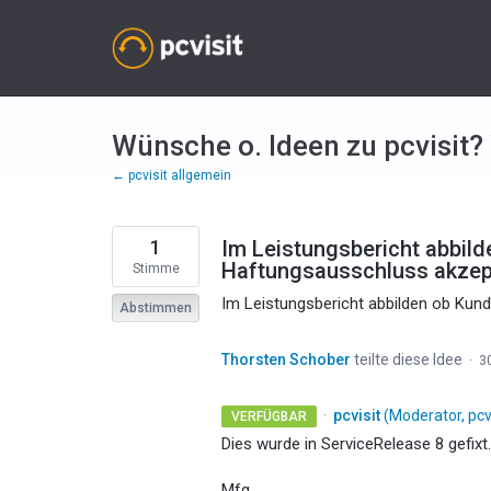
Zum
Inhalt
springen
Wünsche o. Ideen zu pcvisit?
← pcvisit allgemein
1
Im Leistungsbericht abbil
Haftungsausschluss akzept
Stimme
Im Leistungsbericht abbilden ob Kun
Abstimmen
Thorsten Schober
teilte diese Idee
·
3
·
pcvisit
(
Moderator, pcv
VERFÜGBAR
Dies wurde in ServiceRelease 8 gefixt.
Mfg