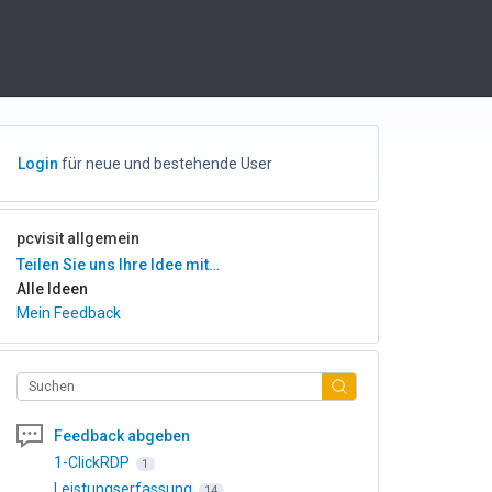
Login
für neue und bestehende User
pcvisit allgemein
Kategorien
Teilen Sie uns Ihre Idee mit…
Alle Ideen
Mein Feedback
Suchen
Feedback abgeben
1-ClickRDP
1
Leistungserfassung
14