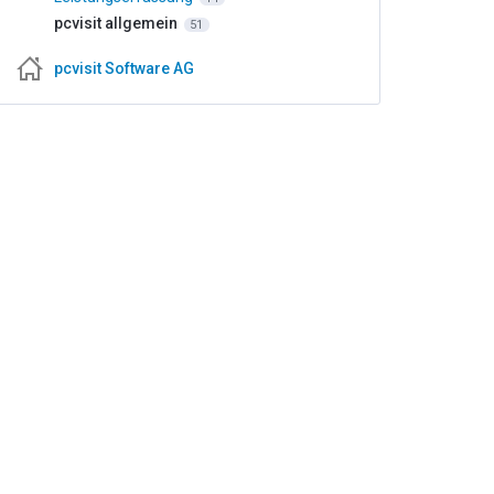
pcvisit allgemein
51
pcvisit Software AG