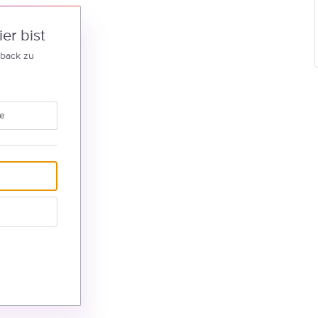
er bist
dback zu
e