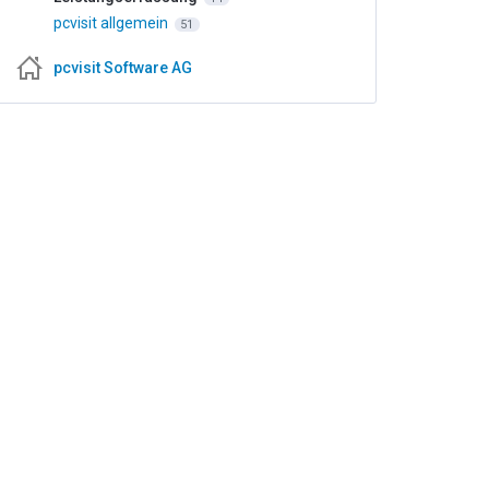
pcvisit allgemein
51
pcvisit Software AG