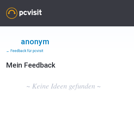
anonym
← Feedback für pcvisit
Mein Feedback
Keine
vorhandenen
~ Keine Ideen gefunden ~
Ideenergebnisse