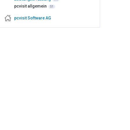
pcvisit allgemein
51
pcvisit Software AG