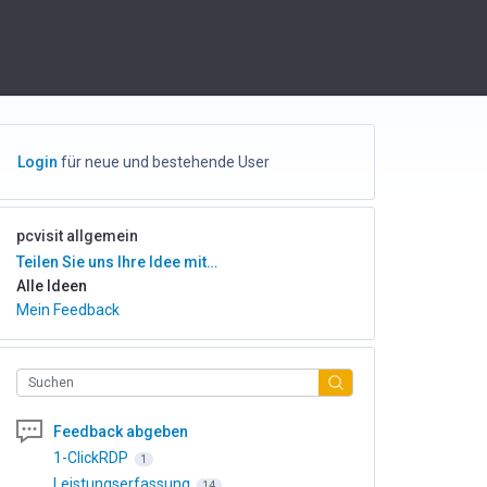
Login
für neue und bestehende User
pcvisit allgemein
Kategorien
Teilen Sie uns Ihre Idee mit…
Alle Ideen
Mein Feedback
Suchen
Feedback abgeben
1-ClickRDP
1
Leistungserfassung
14