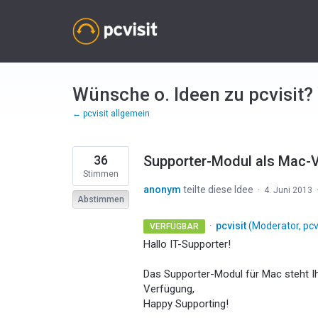
Zum
Inhalt
springen
Wünsche o. Ideen zu pcvisit?
← pcvisit allgemein
36
Supporter-Modul als Mac-
Stimmen
anonym
teilte diese Idee
·
4. Juni 2013
Abstimmen
·
pcvisit
(
Moderator, pcv
VERFÜGBAR
Hallo IT-Supporter!
Das Supporter-Modul für Mac steht I
Verfügung,
Happy Supporting!