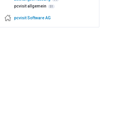
pcvisit allgemein
51
pcvisit Software AG