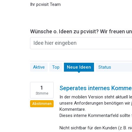
Ihr pcvisit Team
Wünsche o. Ideen zu pcvisit? Wir freuen un
Idee hier eingeben
51
Aktive
Top
Neue
Ideen
Status
gefundene
Ergebnisse
1
Seperates internes Komme
Stimme
In der mobilen Version steht aktuell 
unsere Anforderungen benötigen wir j
Abstimmen
Kommentare.
Dieses interne Kommentarfeld sollte f
Nicht sichtbar für den Kunden (z. B. 