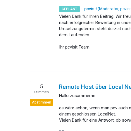
·
pcvisit
(
Moderator, pcvis
GEPLANT
Vielen Dank für Ihren Beitrag. Wir fre
nach erfolgreicher Bewertung in uns
Umsetzungstermin steht derzeit noch 
dem Laufenden.
Ihr pcvisit Team
5
Remote Host über Local Ne
Stimmen
Hallo zusammemn
Abstimmen
es wäre schön, wenn man pcv auch nu
einem geschlossen LocalNet.
Vielen Dank für eine Antwort, ob sowa