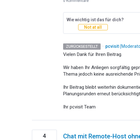
0 Kommentare
Wie wichtig ist das für dich?
Not at all
·
pcvisit
(
Moderator
ZURÜCKGESTELLT
Vielen Dank für Ihren Beitrag.
Wir haben Ihr Anliegen sorgfältig gep
Thema jedoch keine ausreichende Pri
Ihr Beitrag bleibt weiterhin dokumenti
Planungsrunden erneut berücksichtigt
Ihr pcvisit Team
4
Chat mit Remote-Host ohn