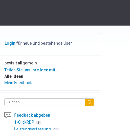
Login
für neue und bestehende User
pcvisit allgemein
Kategorien
Teilen Sie uns Ihre Idee mit…
Alle Ideen
Mein Feedback
Suchen
Feedback abgeben
1-ClickRDP
1
Leistungserfassung
14