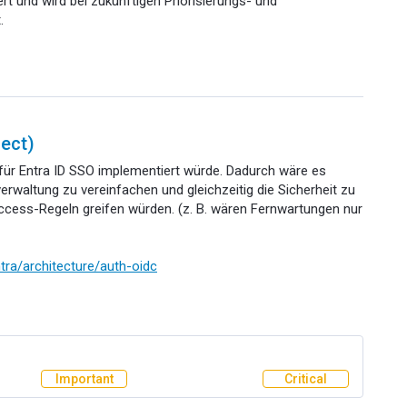
ert und wird bei zukünftigen Priorisierungs- und
.
nect)
für Entra ID SSO implementiert würde. Dadurch wäre es
erwaltung zu vereinfachen und gleichzeitig die Sicherheit zu
ccess-Regeln greifen würden. (z. B. wären Fernwartungen nur
tra/architecture/auth-oidc
Important
Critical